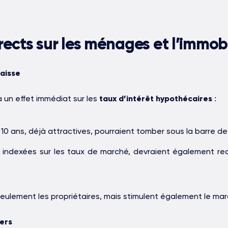
STONE IS CAPITAL
irects sur les ménages et l’immobi
baisse
a un effet immédiat sur les
taux d’intérêt hypothécaires
:
 10 ans, déjà attractives, pourraient tomber sous la barre d
dexées sur les taux de marché, devraient également reculer
eulement les propriétaires, mais stimulent également le marc
yers