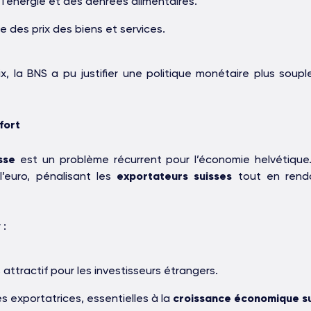
e l’énergie et des denrées alimentaires.
 des prix des biens et services.
x, la BNS a pu justifier une politique monétaire plus soupl
fort
sse
est un problème récurrent pour l’économie helvétique
’euro, pénalisant les
exportateurs suisses
tout en renda
 :
OAKS GROUP
 attractif pour les investisseurs étrangers.
es exportatrices, essentielles à la
croissance économique s