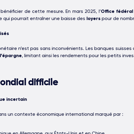
 bénéficier de cette mesure. En mars 2025, l’
Office fédéra
e qui pourrait entraîner une baisse des
loyers
pour de nomb
isés
nétaire n’est pas sans inconvénients. Les banques suisses d
d’épargne
, limitant ainsi les rendements pour les petits inves
ondial difficile
ue incertain
 dans un contexte économique international marqué par :
ique en Allemagne, aux États-Unis et en Chine.