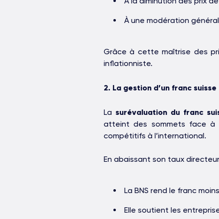
À la diminution des prix d
À une modération générale
Grâce à cette maîtrise des pri
inflationniste.
2. La gestion d’un franc suisse 
La
surévaluation du franc sui
atteint des sommets face à l
compétitifs à l’international.
En abaissant son taux directeur
La BNS rend le franc moins
Elle soutient les entrepris